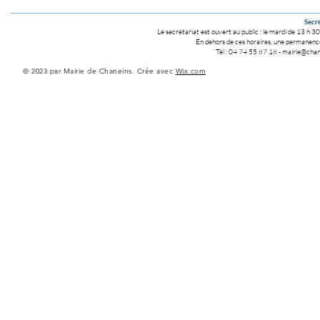
Secré
Le secrétariat est ouvert au public :
le mardi de 13 h 30
En dehors de ces horaires, une permanence 
Tél : 04 74 55 87 18
-
mairie@chane
© 2023 par Mairie de Chaneins. Crée avec
Wix.com