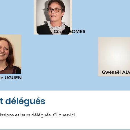
Cécile GOMES
Gwénaël AL
le UGUEN
t délégués
issions et leurs délégués.
Cliquez-ici.