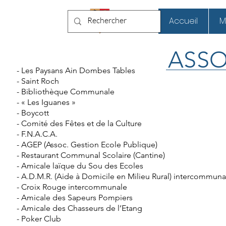
Chaneins
Accueil
M
ASSO
- Les Paysans Ain Dombes Tables
- Saint Roch
- Bibliothèque Communale
- « Les Iguanes »
- Boycott
- Comité des Fêtes et de la Culture
- F.N.A.C.A.
- AGEP (Assoc. Gestion Ecole Publique)
- Restaurant Communal Scolaire (Cantine)
- Amicale laïque du Sou des Ecoles
- A.D.M.R. (Aide à Domicile en Milieu Rural) intercommuna
- Croix Rouge intercommunale
- Amicale des Sapeurs Pompiers
- Amicale des Chasseurs de l’Etang
- Poker Club