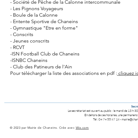
- Société de Pêche de la Calonne intercommunale
- Les Pignons Voyageurs
- Boule de la Calonne
- Entente Sportive de Chaneins
- Gymnastique "Etre en forme"
- Conscrits
- Jeunes conscrits
- RCVT
-ISN Football Club de Chaneins
-ISNBC Chaneins
- Club des Patineurs de
l'Ain
Pour télécharger la liste des associations en pdf :
cliquez ic
Secré
Le secrétariat est ouvert au public :
le mardi de 13 h 30
En dehors de ces horaires, une permanence 
Tél : 04 74 55 87 18
-
mairie@chane
© 2023 par Mairie de Chaneins. Crée avec
Wix.com