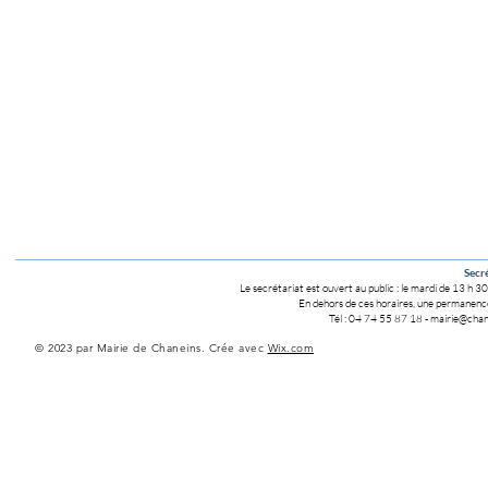
Secré
Le secrétariat est ouvert au public :
le mardi de 13 h 30
En dehors de ces horaires, une permanence 
Tél : 04 74 55 87 18
-
mairie@chane
© 2023 par Mairie de Chaneins. Crée avec
Wix.com