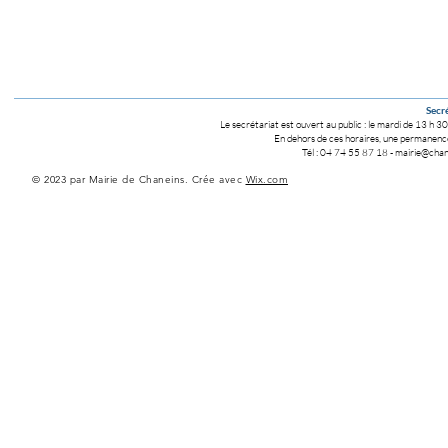
Secré
Le secrétariat est ouvert au public :
le mardi de 13 h 30
En dehors de ces horaires, une permanence 
Tél : 04 74 55 87 18
-
mairie@chane
© 2023 par Mairie de Chaneins. Crée avec
Wix.com