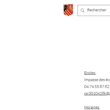
Chaneins
Ecoles:
Impasse des é
04.74.55.87.82
ce.0010428k@a
Horaires: