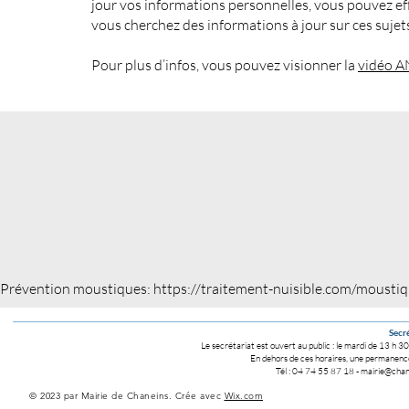
jour vos informations personnelles, vous pouvez eff
vous cherchez des informations à jour sur ces sujet
Pour plus d’infos, vous pouvez visionner la
vidéo A
Prévention moustiques:
https://traitement-nuisible.com/mousti
Secré
Le secrétariat est ouvert au public :
le mardi de 13 h 30
En dehors de ces horaires, une permanence 
Tél : 04 74 55 87 18
-
mairie@chane
© 2023 par Mairie de Chaneins. Crée avec
Wix.com