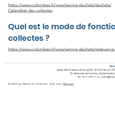
https://www.ccdombes.fr/vivre/service-dechets/dechets/
Calendrier des collectes
Quel est le mode de fonct
collectes ?
https://www.ccdombes.fr/vivre/service-dechets/redevance-i
Secré
Le secrétariat est ouvert au public :
le mardi de 13 h 30
En dehors de ces horaires, une permanence 
Tél : 04 74 55 87 18
-
mairie@chane
© 2023 par Mairie de Chaneins. Crée avec
Wix.com