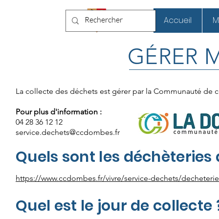
Chaneins
Accueil
M
GÉRER 
La collecte des déchets est gérer par la Communauté d
Pour plus d'information :
04 28 36 12 12
service.dechets@ccdombes.fr
Quels sont les déchèteries 
https://www.ccdombes.fr/vivre/service-dechets/decheterie
Quel est le jour de collecte 