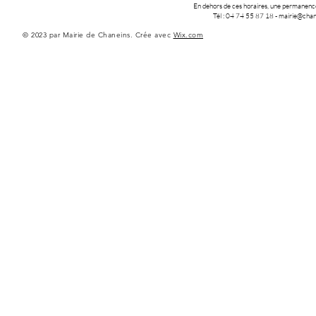
En dehors de ces horaires, une permanence 
Tél : 04 74 55 87 18
-
mairie@chane
© 2023 par Mairie de Chaneins. Crée avec
Wix.com