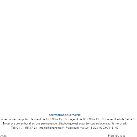
Secrétariat de la Mairie
iat est ouvert au public :
le mardi de 13 h 30 à 15 h 00,
le jeudi de 10 h 00 à 11 h 30,
le vendredi de 14h à 18
En dehors de ces horaires, une permanence téléphonique est assurée tous les jours sauf le mercredi.
Tél : 04 74 55 87 18
-
mairie@chaneins.fr
-
Place du 8 Mai 1945 01990 CHANEINS
Plan du site
.com