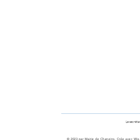
Le secrétar
© 2023 par Mairie de Chaneins. Crée avec
Wix