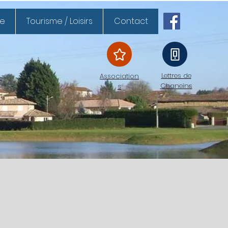
ue
Tourisme / Loisirs
Contact
Lettres de
Association
Chaneins
s