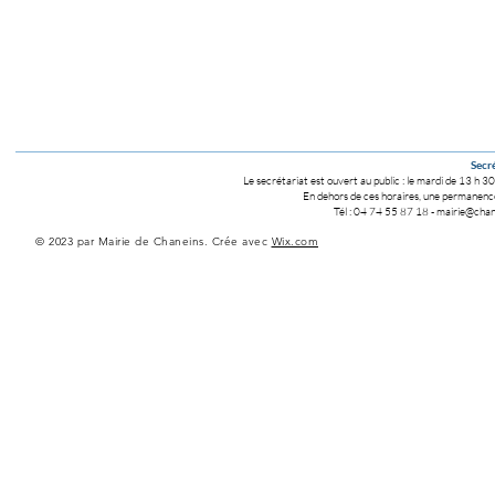
Secré
Le secrétariat est ouvert au public :
le mardi de 13 h 30
En dehors de ces horaires, une permanence 
Tél : 04 74 55 87 18
-
mairie@chane
© 2023 par Mairie de Chaneins. Crée avec
Wix.com